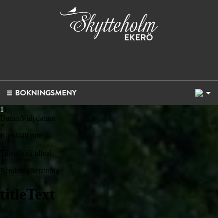
1
BOKNINGSMENY
1
1
Datum
Välj datum
2
Rum
Välj rum
3
Tillval
Välj tillval
4
Betalning
Betalning
titleText