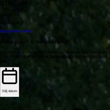
titleText
subTitleText
subTitleText
Skip to main content
Boka paket & erbjudanden
Kalendern visar möjliga ankomstdagar för
Summer Stay Stockholm
.
Välj ankomstdag nedan eller
se fler datum och andra erbjudanden
här.
Välj datum