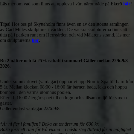
Läs mer om vad som finns att uppleva i vårt närområde på Ekerö
här
!
Tips!
Hos oss på Skytteholm finns även en av den största samlingen
av Carl Milles-skulpturer i världen. De vackra skulpturerna finns att
titta på i parken runt om Herrgården och vid Mälarens strand, läs mer
om skulpturerna
här
.
Bo 2 nätter och få 25% rabatt i sommar! Gäller mellan 22/6-9/8
2026.
Under sommarlovet (vardagar) öppnar vi upp Nordic Spa för barn från
5 år. Mellan klockan 08:00 - 16:00 får barnen bada, leka och hoppa
bomben i den varma utomhus poolen.
Efter kl. 16.00 återgår spaet till en lugn och stillsam miljö för vuxna
gäster.
Gäller endast vardagar 22/6-9/8
*Är ni fler i familjen? Boka ett tonårsrum för 600 kr.
Boka först ett rum för två vuxna – i nästa steg (tillval) får ni möjlighet