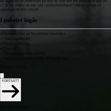
att lägga till ett tonårsrum för 600 kr. Här kan två ungdomar upp till
17 år bo.
Hittar du inte rätt i onlinebokningen? Slå oss gärna en
signal på 08-560 236 00
I paketet ingår
Summer Stay på Skytteholm innehåller:
Nära Stockholm
Gratis parkering
Frukost
Möjlighet att boka middag
Möjlighet att boka inträde till Nordic Spa
Totalpris
:
0
SEK
FORTSÄTT
DEMO VERSION