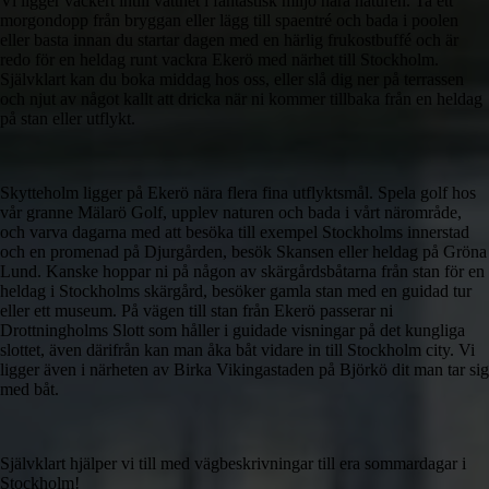
Vi ligger vackert intill vattnet i fantastisk miljö nära naturen. Ta ett
morgondopp från bryggan eller lägg till spaentré och bada i poolen
eller basta innan du startar dagen med en härlig frukostbuffé och är
redo för en heldag runt vackra Ekerö med närhet till Stockholm.
Självklart kan du boka middag hos oss, eller slå dig ner på terrassen
och njut av något kallt att dricka när ni kommer tillbaka från en heldag
på stan eller utflykt.
Skytteholm ligger på Ekerö nära flera fina utflyktsmål. Spela golf hos
vår granne Mälarö Golf, upplev naturen och bada i vårt närområde,
och varva dagarna med att besöka till exempel Stockholms innerstad
och en promenad på Djurgården, besök Skansen eller heldag på Gröna
Lund. Kanske hoppar ni på någon av skärgårdsbåtarna från stan för en
heldag i Stockholms skärgård, besöker gamla stan med en guidad tur
eller ett museum. På vägen till stan från Ekerö passerar ni
Drottningholms Slott som håller i guidade visningar på det kungliga
slottet, även därifrån kan man åka båt vidare in till Stockholm city. Vi
ligger även i närheten av Birka Vikingastaden på Björkö dit man tar sig
med båt.
Självklart hjälper vi till med vägbeskrivningar till era sommardagar i
Stockholm!