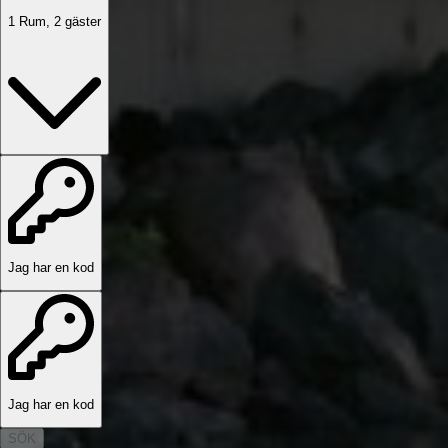
1
Rum
,
2
gäster
Jag har en kod
Jag har en kod
SÖK