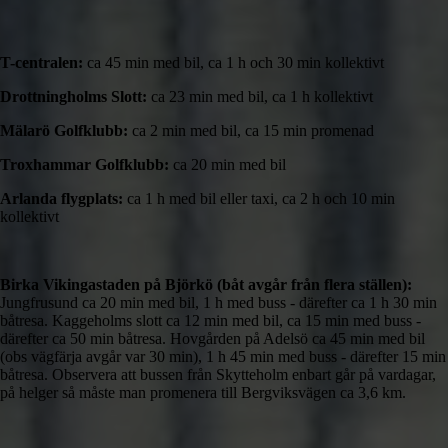
T-centralen:
ca 45 min med bil, ca 1 h och 30 min kollektivt
Drottningholms Slott:
ca 23 min med bil, ca 1 h kollektivt
Mälarö Golfklubb:
ca 2 min med bil, ca 15 min promenad
Troxhammar Golfklubb:
ca 20 min med bil
Arlanda flygplats:
ca 1 h med bil eller taxi, ca 2 h och 10 min
kollektivt
Birka Vikingastaden på Björkö (båt avgår från flera ställen):
Jungfrusund ca 20 min med bil, 1 h med buss - därefter ca 1 h 30 min
båtresa. Kaggeholms slott ca 12 min med bil, ca 15 min med buss -
därefter ca 50 min båtresa. Hovgården på Adelsö ca 45 min med bil
(obs vägfärja avgår var 30 min), 1 h 45 min med buss - därefter 15 min
båtresa. Observera att bussen från Skytteholm enbart går på vardagar,
på helger så måste man promenera till Bergviksvägen ca 3,6 km.