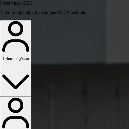
Priser visas i SEK
Ankomst ej möjlig för Summer Stay Stockholm
1
Rum
,
2
gäster