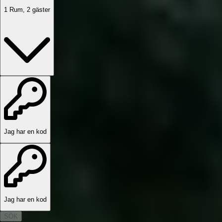
1
Rum
,
2
gäster
Jag har en kod
Jag har en kod
SÖK