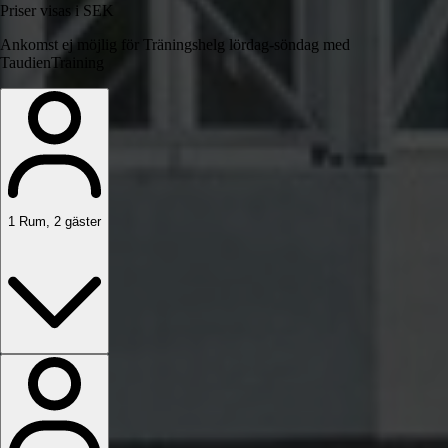
Priser visas i SEK
Ankomst ej möjlig för Träningshelg lördag-söndag med
TaudienTraining
1
Rum
,
2
gäster