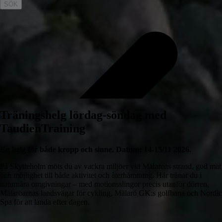
SÖK
Träningshelg lördag-söndag med
TaudienTraining
En helg för både kropp och sinne. Datum: 14-15/11 2026.
På Skytteholm möts du av vackra miljöer vid Mälarens strand, god mat
och möjlighet till både aktivitet och återhämtning. Här tränar du i
naturnära omgivningar – med motionsslingor precis utanför dörren,
Mälaröarnas landsvägar för cykling, Mälarö GK:s golfbana och Nordic
Spa för att landa efter dagen.