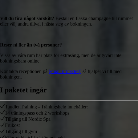
Vill du fira något särskilt?
Beställ en flaska champagne till rummet –
eller välj andra tillval i nästa steg av bokningen.
Reser ni fler än två personer?
Vissa av våra rum har plats för extrasäng, men de är tyvärr inte
bokningsbara online.
Kontakta receptionen på
[email protected]
så hjälper vi till med
bokningen.
I paketet ingår
TaudienTraining - Träningshelg innehåller:
14 träningspass och 2 workshops
Tillgång till Nordic Spa
Frukost
Tillgång till gym
Eftermiddagsfika Träningshelg