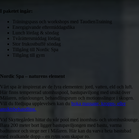
I paketet ingår:
Träningspass och workshops med TaudienTraining
Energigivande eftermiddagsfika
Lunch lördag & söndag
Tvårättersmiddag lördag
Stor frukostbuffé söndag
Tillgång till Nordic Spa
Tillgång till gym
Nordic Spa – naturens element
Vårt spa är inspirerat av de fyra elementen: jord, vatten, eld och luft.
Här finns tempererad utomhuspool, bastupaviljong med utsikt över
Mälaren, relaxlounger, behandlingsrum och motionsslingor i skogen.
Vill du fördjupa upplevelsen kan du
boka massage, kropps- eller
ansiktsbehandling.
Vid Skyttegården hittar du vår pool med inomhus- och utomhuslounge.
Bara 200 meter bort ligger bastupaviljongen med bastu, varma
badtunnor och stege ner i Mälaren. Här kan du varva heta bastubad
med svalkande dopp – en rytm som skapar ro.