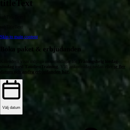
titleText
subTitleText
subTitleText
Skip to main content
Boka paket & erbjudanden
Kalendern visar möjliga ankomstdagar för
Träningshelg lördag-
söndag med TaudienTraining
. Välj ankomstdag nedan eller
se fler
datum och andra erbjudanden här.
Välj datum