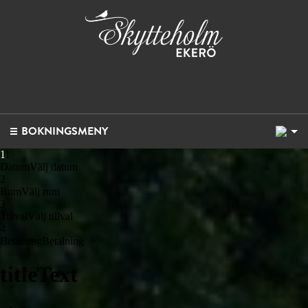
1
BOKNINGSMENY
1
1
Datum
Välj datum
2
Rum
Välj rum
3
Tillval
Välj tillval
4
Betalning
Betalning
titleText