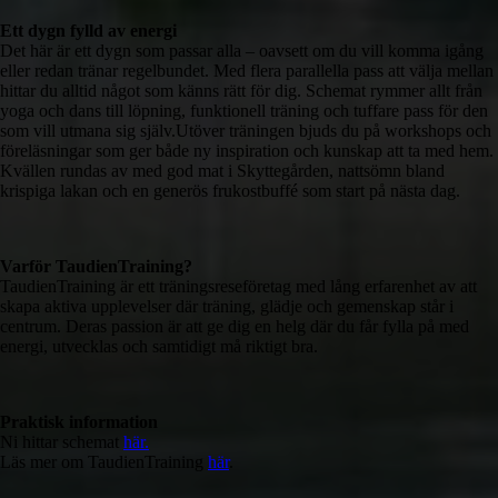
Ett dygn fylld av energi
Det här är ett dygn som passar alla – oavsett om du vill komma igång
eller redan tränar regelbundet. Med flera parallella pass att välja mellan
hittar du alltid något som känns rätt för dig. Schemat rymmer allt från
yoga och dans till löpning, funktionell träning och tuffare pass för den
som vill utmana sig själv.Utöver träningen bjuds du på workshops och
föreläsningar som ger både ny inspiration och kunskap att ta med hem.
Kvällen rundas av med god mat i Skyttegården, nattsömn bland
krispiga lakan och en generös frukostbuffé som start på nästa dag.
Varför TaudienTraining?
TaudienTraining är ett träningsreseföretag med lång erfarenhet av att
skapa aktiva upplevelser där träning, glädje och gemenskap står i
centrum. Deras passion är att ge dig en helg där du får fylla på med
energi, utvecklas och samtidigt må riktigt bra.
Praktisk information
Ni hittar schemat
här.
Läs mer om TaudienTraining
här
.