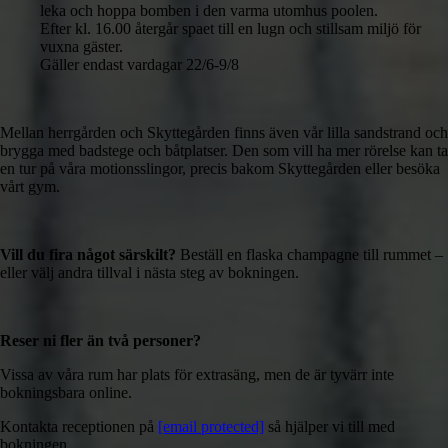
leka och hoppa bomben i den varma utomhus poolen.
Efter kl. 16.00 återgår spaet till en lugn och stillsam miljö för
vuxna gäster.
Gäller endast vardagar 22/6-9/8
Mellan herrgården och Skyttegården finns även vår lilla sandstrand och
brygga med badstege och båtplatser. Den som vill ha mer rörelse kan ta
en tur på våra motionsslingor, precis bakom Skyttegården eller besöka
vårt gym.
Vill du fira något särskilt?
Beställ en flaska champagne till rummet –
eller välj andra tillval i nästa steg av bokningen.
Reser ni fler än två personer?
Vissa av våra rum har plats för extrasäng, men de är tyvärr inte
bokningsbara online.
Kontakta receptionen på
[email protected]
så hjälper vi till med
bokningen.