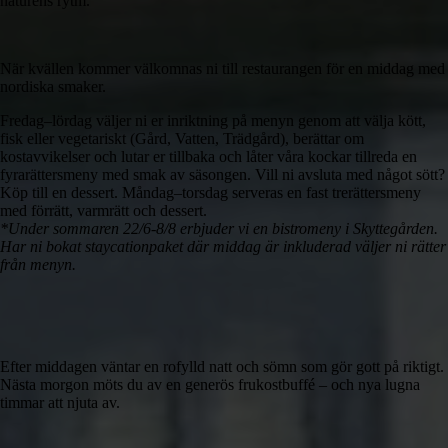
naturens rytm.
När kvällen kommer välkomnas ni till restaurangen för en middag med
nordiska smaker.
Fredag–lördag väljer ni er inriktning på menyn genom att välja kött,
fisk eller vegetariskt (Gård, Vatten, Trädgård), berättar om
kostavvikelser och lutar er tillbaka och låter våra kockar tillreda en
fyrarättersmeny med smak av säsongen. Vill ni avsluta med något sött?
Köp till en dessert. Måndag–torsdag serveras en fast trerättersmeny
med förrätt, varmrätt och dessert.
*Under sommaren 22/6-8/8 erbjuder vi en bistromeny i Skyttegården.
Har ni bokat staycationpaket där middag är inkluderad väljer ni rätter
från menyn.
Efter middagen väntar en rofylld natt och sömn som gör gott på riktigt.
Nästa morgon möts du av en generös frukostbuffé – och nya lugna
timmar att njuta av.