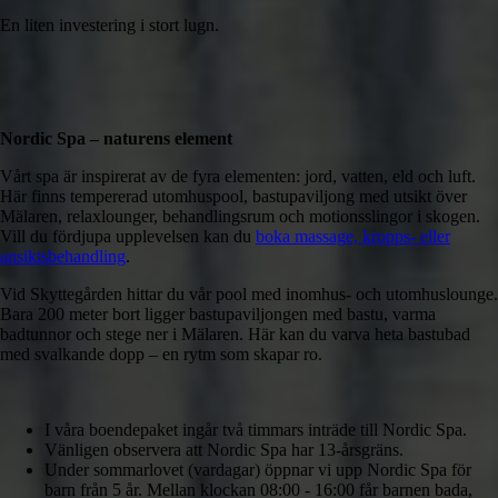
En liten investering i stort lugn.
Nordic Spa – naturens element
Vårt spa är inspirerat av de fyra elementen: jord, vatten, eld och luft.
Här finns tempererad utomhuspool, bastupaviljong med utsikt över
Mälaren, relaxlounger, behandlingsrum och motionsslingor i skogen.
Vill du fördjupa upplevelsen kan du
boka massage, kropps- eller
ansiktsbehandling
.
Vid Skyttegården hittar du vår pool med inomhus- och utomhuslounge.
Bara 200 meter bort ligger bastupaviljongen med bastu, varma
badtunnor och stege ner i Mälaren. Här kan du varva heta bastubad
med svalkande dopp – en rytm som skapar ro.
I våra boendepaket ingår två timmars inträde till Nordic Spa.
Vänligen observera att Nordic Spa har 13-årsgräns.
Under sommarlovet (vardagar) öppnar vi upp Nordic Spa för
barn från 5 år. Mellan klockan 08:00 - 16:00 får barnen bada,