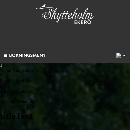
1
BOKNINGSMENY
1
1
Datum
Välj datum
2
Rum
Välj rum
3
Tillval
Välj tillval
4
Betalning
Betalning
titleText