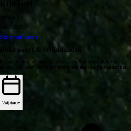
titleText
subTitleText
subTitleText
Skip to main content
Boka paket & erbjudanden
Kalendern visar möjliga ankomstdagar för
Spa Staycation
. Välj
ankomstdag nedan eller
se fler datum och andra erbjudanden här.
Välj datum