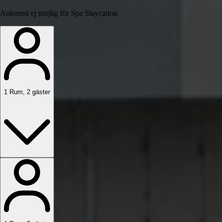
Ankomst ej möjlig för Spa Staycation
1
Rum
,
2
gäster